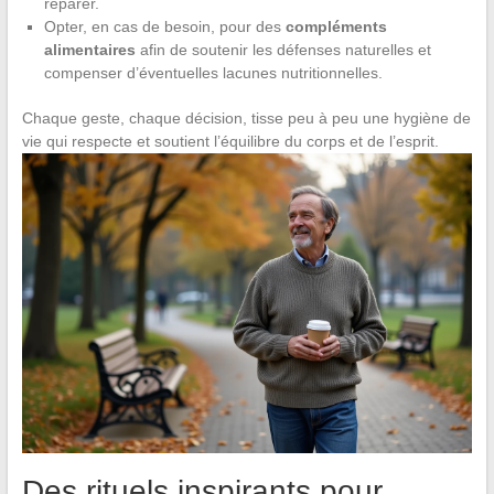
réparer.
Opter, en cas de besoin, pour des
compléments
alimentaires
afin de soutenir les défenses naturelles et
compenser d’éventuelles lacunes nutritionnelles.
Chaque geste, chaque décision, tisse peu à peu une hygiène de
vie qui respecte et soutient l’équilibre du corps et de l’esprit.
Des rituels inspirants pour