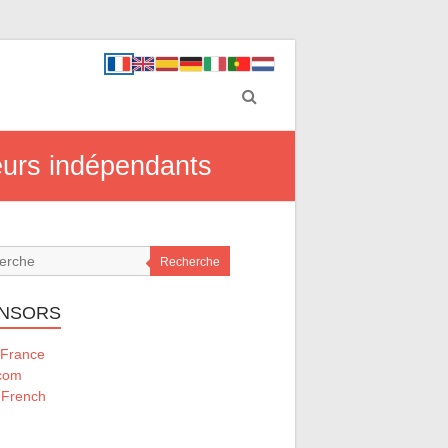
leurs indépendants
Recherche
NSORS
France
rcom
 French