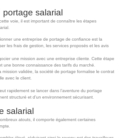
portage salarial
tte voie, il est important de connaître les étapes
rial.
tionner une entreprise de portage de confiance est la
ser les frais de gestion, les services proposés et les avis
égocier une mission avec une entreprise cliente. Cette étape
 et une bonne connaissance des tarifs du marché.
 la mission validée, la société de portage formalise le contrat
le avec le client.
peut rapidement se lancer dans l’aventure du portage
ment structuré et d’un environnement sécurisant.
e salarial
nombreux atouts, il comporte également certaines
ompte.
embler élevé, réduisant ainsi le revenu net des travailleurs.