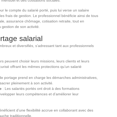
re mensuel et des cotisations sociales.
our le compte du salarié porté, puis lui verse un salaire
s frais de gestion. Le professionnel bénéficie ainsi de tous
iale, assurance chômage, cotisation retraite, tout en
gestion de son activité.
tage salarial
breux et diversifiés, s’adressant tant aux professionnels
urs peuvent choisir leurs missions, leurs clients et leurs
écurisé offrant les mêmes protections qu’un salarié
 de portage prend en charge les démarches administratives,
acrer pleinement à son activité.
e
: Les salariés portés ont droit à des formations
évelopper leurs compétences et d’améliorer leur
énéficient d’une flexibilité accrue en collaborant avec des
uche traditionnelle.