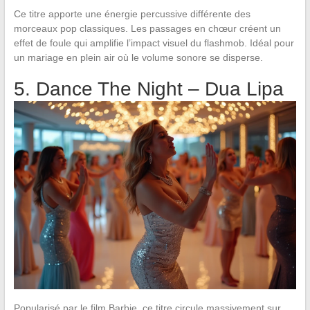
Ce titre apporte une énergie percussive différente des
morceaux pop classiques. Les passages en chœur créent un
effet de foule qui amplifie l’impact visuel du flashmob. Idéal pour
un mariage en plein air où le volume sonore se disperse.
5. Dance The Night – Dua Lipa
Popularisé par le film Barbie, ce titre circule massivement sur