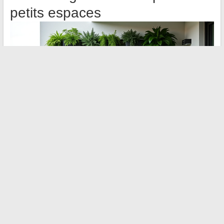
petits espaces
Quand la surface au sol manque, exploitez la hauteur. Un mur
végétal, monté sur un treillage ou des poches en feutre fixées à
une clôture, apporte de la verdure sans empiéter sur la
terrasse.
Un mur végétal produit un effet visuel fort sur moins d’un