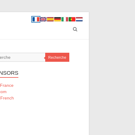
Recherche
NSORS
France
rcom
 French