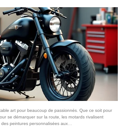
table art pour beaucoup de passionnés. Que ce soit pour
our se démarquer sur la route, les motards rivalisent
s : des peintures personnalisées aux…